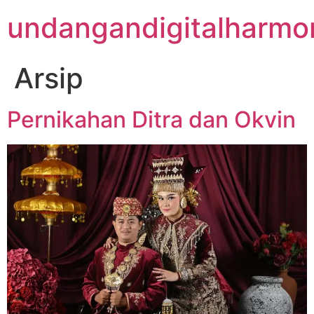
undangandigitalharmon
Arsip
Pernikahan Ditra dan Okvin